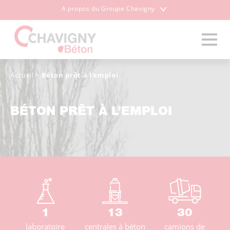
A propos du Groupe Chavigny
Accueil
>
Béton prêt à l’emploi
BÉTON PRÊT À L’EMPLOI
1
13
30
laboratoire
centrales à béton
camions de