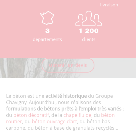
livraison
3
1 200
départements
clients
Obtenir un devis
Le béton est une
activité historique
du Groupe
Chavigny. Aujourd’hui, nous réalisons des
formulations de bétons prêts à l’emploi très variés
:
du
béton décoratif
, de la
chape fluide
, du
béton
routier
, du
béton ouvrage d’art
, du béton bas
carbone, du béton à base de granulats recyclés…