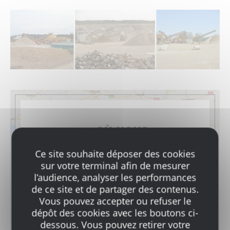
OÙ NOUS
TROUVER ?
Ce site souhaite déposer des cookies
sur votre terminal afin de mesurer
Toutes les informations pratiques
de nos points de vente.
l’audience, analyser les performances
de ce site et de partager des contenus.
Vous pouvez accepter ou refuser le
Toutes nos agences
dépôt des cookies avec les boutons ci-
dessous. Vous pouvez retirer votre