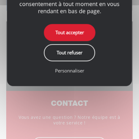
consentement à tout moment en vous
rendant en bas de page.
Tout accepter
DEMANDEZ UN DEVIS
Gratuit et sans engagement, faites-nous part de
Tout refuser
votre projet !
Personnaliser
Demandez un devis
CONTACT
Vous avez une question ? Notre équipe est à
votre service !