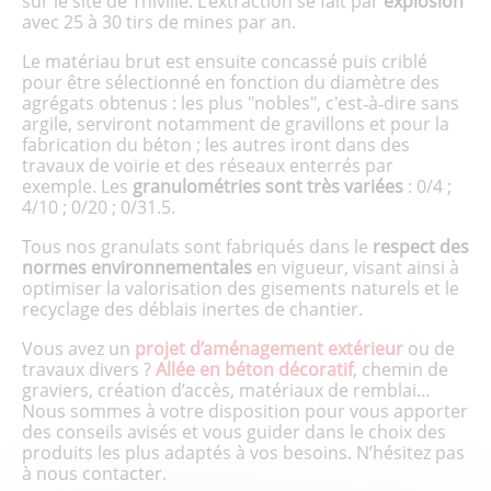
sur le site de Thiville. L'extraction se fait par
explosion
avec 25 à 30 tirs de mines par an.
Le matériau brut est ensuite concassé puis criblé
pour être sélectionné en fonction du diamètre des
agrégats obtenus : les plus "nobles", c'est‑à‑dire sans
argile, serviront notamment de gravillons et pour la
fabrication du béton ; les autres iront dans des
travaux de voirie et des réseaux enterrés par
exemple. Les
granulométries sont très variées
: 0/4 ;
4/10 ; 0/20 ; 0/31.5.
Tous nos granulats sont fabriqués dans le
respect des
normes environnementales
en vigueur, visant ainsi à
optimiser la valorisation des gisements naturels et le
recyclage des déblais inertes de chantier.
Vous avez un
projet d’aménagement extérieur
ou de
travaux divers ?
Allée en béton décoratif
, chemin de
graviers, création d’accès, matériaux de remblai…
Nous sommes à votre disposition pour vous apporter
des conseils avisés et vous guider dans le choix des
produits les plus adaptés à vos besoins. N’hésitez pas
à nous contacter.