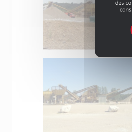
des co
cons