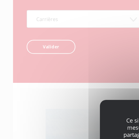
Ce s
mesu
parta