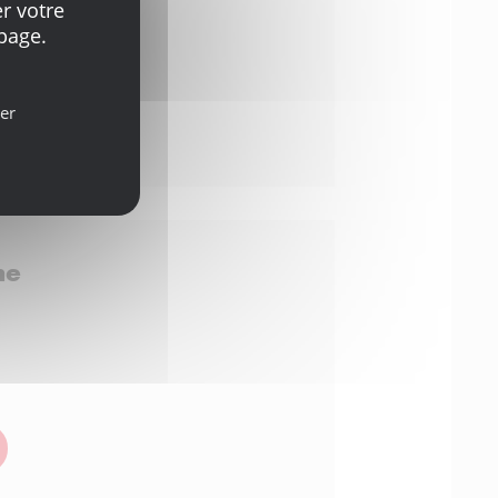
r votre
page.
er
he