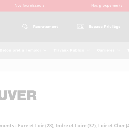
Nos fournisseurs
Nos groupements
Recrutement
Espace Privilège
Béton prêt à l’emploi
Travaux Publics
Carrières
UVER
s : Eure et Loir (28), Indre et Loire (37), Loir et Cher (4