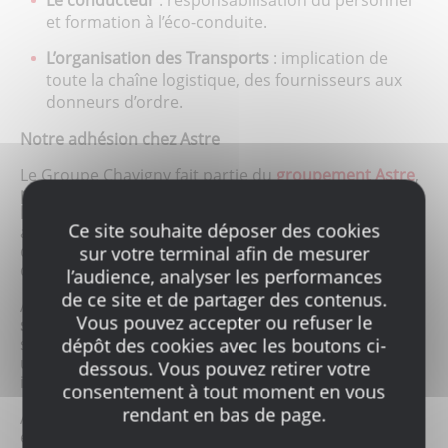
et formation à l’éco-conduite.
L’organisation des Transports
: implication de
toute la chaîne logistique, des fournisseurs aux
donneurs d’ordre.
Notre adhésion chez Astre
Le Groupe Chavigny fait partie du
groupement Astre
,
premier réseau européen de PME de transport et
logistique
, qui regroupe aujourd’hui plus de 300
Ce site souhaite déposer des cookies
adhérents. Ce regroupement permet de mutualiser
des échanges de fret et de savoir-faire, réalisant ainsi
sur votre terminal afin de mesurer
des économies d’échelles avantageuses pour tous.
l’audience, analyser les performances
de ce site et de partager des contenus.
Astre élabore des
solutions transports et logistiques
Vous pouvez accepter ou refuser le
sur-mesure, évolutives et éco-responsables
. Ses
solutions HQT (Haute Qualité Transport) permettent
dépôt des cookies avec les boutons ci-
une gestion efficiente des flux locaux, nationaux et
dessous. Vous pouvez retirer votre
internationaux.
consentement à tout moment en vous
rendant en bas de page.
Astre offre également d’autres solutions
économiques et respectueuses de l’environnement,