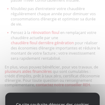
passer l’hiver confortablement installé.
N’oubliez pas d’entretenir votre chaudière
régulièrement chaque année pour diminuer vos
consommations d’énergie et optimiser sa durée
de vie.
Pensez à la
rénovation fioul
en remplaçant votre
chaudière actuelle par une
chaudière fioul dernière génération
pour réaliser
des économies d’énergie importantes et réduire le
montant de votre facture ; votre investissement
sera rapidement rentabilisé.
En plus, vous pouvez bénéficier, pour vos travaux, de
plusieurs aides financières
qui sont cumulables :
crédit d’impôts, prêt à taux zéro, certificat d’économie
d’énergie. Pour toute question ou renseignement
complémentaire,
contactez notre conseiller REH
.
Ce site souhaite déposer des cookies