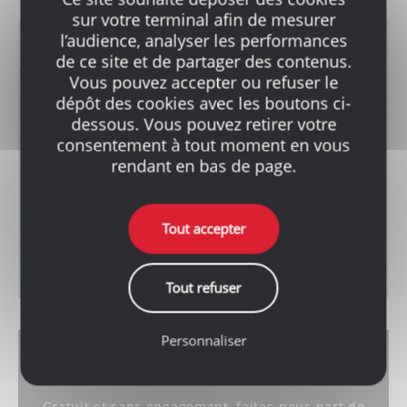
sur votre terminal afin de mesurer
l’audience, analyser les performances
de ce site et de partager des contenus.
Vous pouvez accepter ou refuser le
OÙ NOUS
dépôt des cookies avec les boutons ci-
TROUVER ?
dessous. Vous pouvez retirer votre
consentement à tout moment en vous
Toutes les informations pratiques
rendant en bas de page.
de nos points de vente.
Toutes nos agences
Tout accepter
Tout refuser
Personnaliser
DEMANDEZ UN DEVIS
Gratuit et sans engagement, faites-nous part de