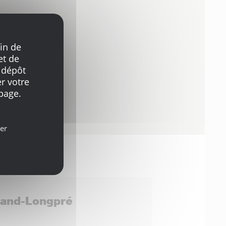
in de
et de
 dépôt
r votre
page.
er
mand-Longpré