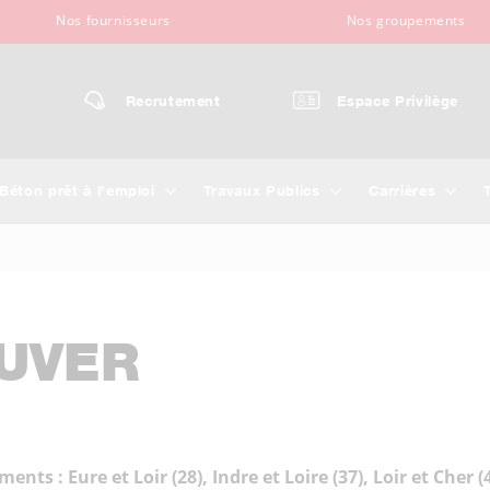
Nos fournisseurs
Nos groupements
Recrutement
Espace Privilège
Béton prêt à l’emploi
Travaux Publics
Carrières
UVER
s : Eure et Loir (28), Indre et Loire (37), Loir et Cher (4