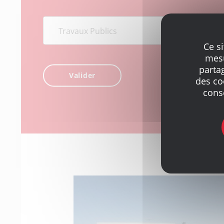
Ce s
mesu
parta
des co
cons