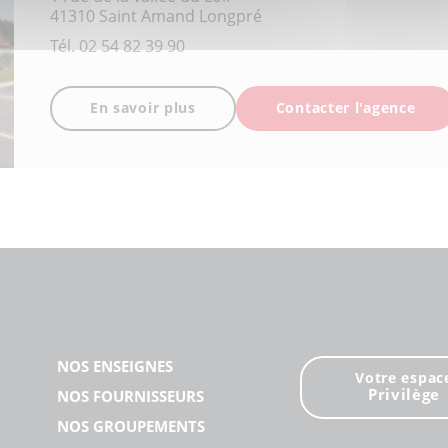
41310 Saint Amand Longpré
Tél.
02 54 82 39 90
En savoir plus
Contacter l'agence
NOS ENSEIGNES
Votre espac
Privilège
NOS FOURNISSEURS
NOS GROUPEMENTS