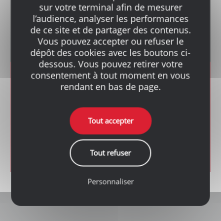
votre projet !
sur votre terminal afin de mesurer
l’audience, analyser les performances
de ce site et de partager des contenus.
Demandez un devis
Vous pouvez accepter ou refuser le
dépôt des cookies avec les boutons ci-
dessous. Vous pouvez retirer votre
consentement à tout moment en vous
CONTACT
rendant en bas de page.
Vous avez une question ? Notre équipe est à
votre service !
Tout accepter
Formulaire de contact
Tout refuser
Personnaliser