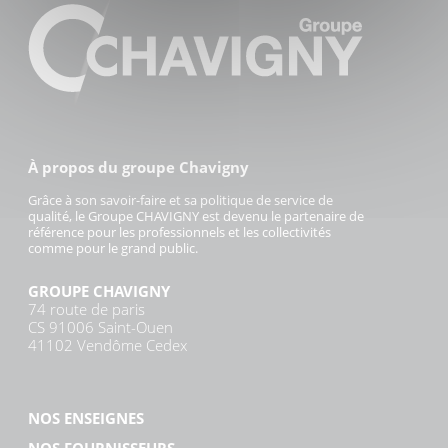
À propos du groupe Chavigny
Grâce à son savoir-faire et sa politique de service de
qualité, le Groupe CHAVIGNY est devenu le partenaire de
référence pour les professionnels et les collectivités
comme pour le grand public.
GROUPE CHAVIGNY
74 route de paris
CS 91006 Saint-Ouen
41102 Vendôme Cedex
NOS ENSEIGNES