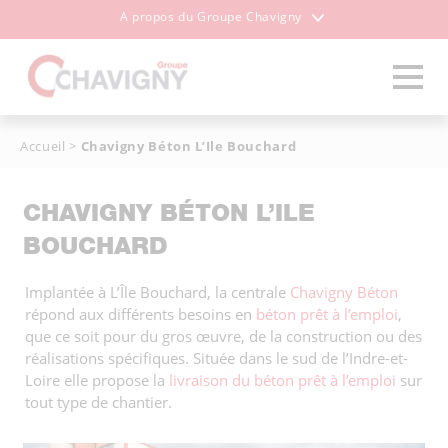
A propos du Groupe Chavigny
Accueil
>
Chavigny Béton L’Ile Bouchard
CHAVIGNY BÉTON L’ILE
BOUCHARD
Implantée
à
L’Île Bouchard
,
la
centrale
Chavigny
Béton
répond
aux
différents besoins
en
béton
prêt
à
l’emploi
,
que
ce
soit
pour
du
gros
œuvre,
de
la
construction
ou
des
réalisations
spécifiques. Située
dans
le
sud
de
l’Indre-
et-
Loire
elle propose la
livraison du béton prêt à l’emploi
s
ur
tout
type
de
chantier.