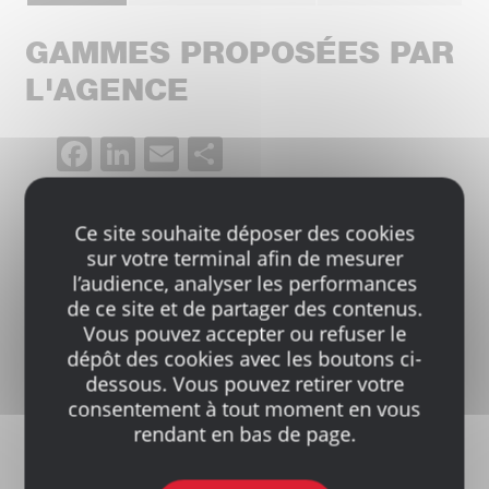
GAMMES PROPOSÉES PAR
L'AGENCE
Facebook
LinkedIn
Email
Partager
Ce site souhaite déposer des cookies
Aménagement extérieur
sur votre terminal afin de mesurer
l’audience, analyser les performances
de ce site et de partager des contenus.
Couverture
Gros Œuvre
Vous pouvez accepter ou refuser le
dépôt des cookies avec les boutons ci-
dessous. Vous pouvez retirer votre
Isolation
Matériaux
consentement à tout moment en vous
rendant en bas de page.
Outillage
Peinture