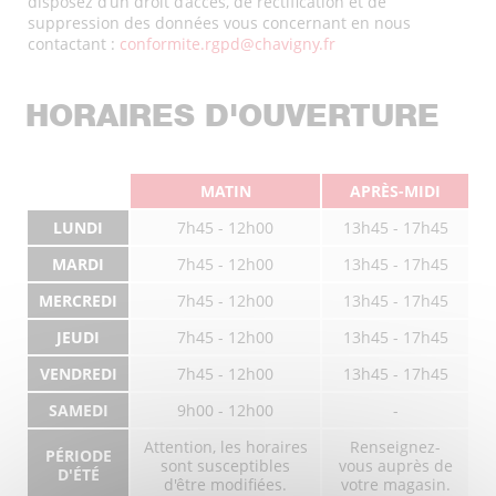
disposez d’un droit d’accès, de rectification et de
suppression des données vous concernant en nous
contactant :
conformite.rgpd@chavigny.fr
HORAIRES D'OUVERTURE
MATIN
APRÈS-MIDI
LUNDI
7h45 - 12h00
13h45 - 17h45
MARDI
7h45 - 12h00
13h45 - 17h45
MERCREDI
7h45 - 12h00
13h45 - 17h45
JEUDI
7h45 - 12h00
13h45 - 17h45
VENDREDI
7h45 - 12h00
13h45 - 17h45
SAMEDI
9h00 - 12h00
-
Attention, les horaires
Renseignez-
PÉRIODE
sont susceptibles
vous auprès de
D'ÉTÉ
d'être modifiées.
votre magasin.