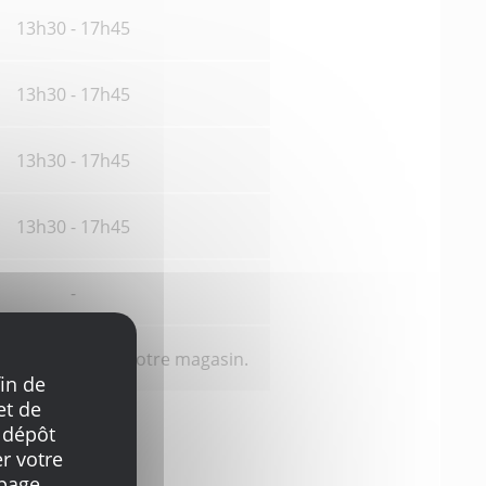
13h30 - 17h45
13h30 - 17h45
13h30 - 17h45
13h30 - 17h45
-
vous auprès de votre magasin.
in de
et de
 dépôt
r votre
page.