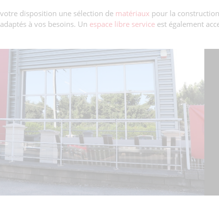
 votre disposition une sélection de
matériaux
pour la construction 
s adaptés à vos besoins. Un
espace libre service
est également acce