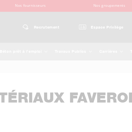
Nos fournisseurs
Nos groupements
Recrutement
Espace Privilège
Béton prêt à l’emploi
Travaux Publics
Carrières
TÉRIAUX FAVERO