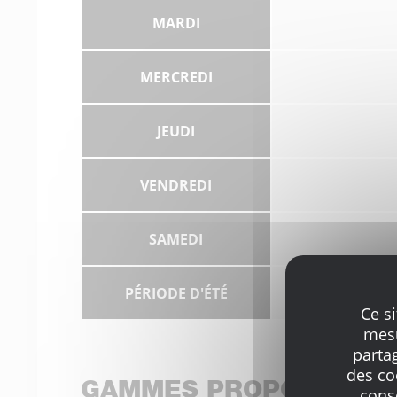
MARDI
MERCREDI
JEUDI
VENDREDI
SAMEDI
PÉRIODE D'ÉTÉ
Attention, les h
Ce s
mesu
parta
des co
GAMMES PROPOSÉES P
cons