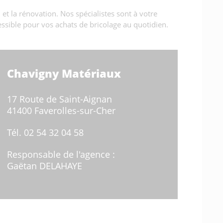
et la rénovation. Nos spécialistes sont à votre
ssible pour vos achats de bricolage au quotidien.
Chavigny Matériaux
17 Route de Saint-Aignan
41400 Faverolles-sur-Cher
Tél.
02 54 32 04 58
Responsable de l'agence :
Gaëtan DELAHAYE