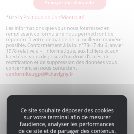
*Lire la
Politique de Confidentialité
Les informations que vous nous fournissez en
remplissant ce formulaire nous permettront de
répondre à votre demande de la meilleure manière
possible. Conformément à la loi n°78-17 du 6 janvier
1978 relative à « l’informatique, aux fichiers et aux
libertés », vous disposez d’un droit d’accès, de
rectification et de suppression des données vous
concernant en nous contactant :
Ce site souhaite déposer des cookies
sur votre terminal afin de mesurer
l’audience, analyser les performances
de ce site et de partager des contenus.