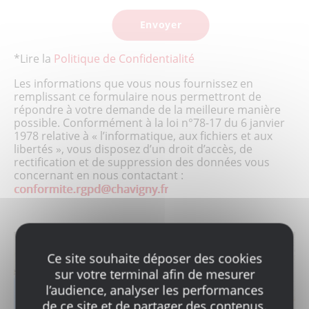
*Lire la
Politique de Confidentialité
Les informations que vous nous fournissez en
remplissant ce formulaire nous permettront de
répondre à votre demande de la meilleure manière
possible. Conformément à la loi n°78-17 du 6 janvier
1978 relative à « l’informatique, aux fichiers et aux
libertés », vous disposez d’un droit d’accès, de
rectification et de suppression des données vous
concernant en nous contactant :
Ce site souhaite déposer des cookies
sur votre terminal afin de mesurer
OÙ NOUS
l’audience, analyser les performances
de ce site et de partager des contenus.
TROUVER ?