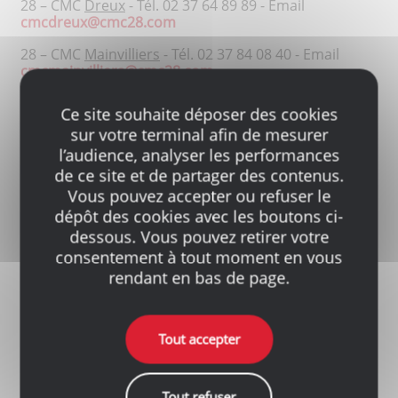
28 – CMC
Dreux
- Tél. 02 37 64 89 89 - Email
cmcdreux@cmc28.com
28 – CMC
Mainvilliers
- Tél. 02 37 84 08 40 - Email
cmcmainvilliers@cmc28.com
72 – Thoreau
La Ferté-Bernard
- Tél. 02 43 60 16 16 -
Ce site souhaite déposer des cookies
Email
thoreau@chavigny.fr
sur votre terminal afin de mesurer
l’audience, analyser les performances
de ce site et de partager des contenus.
Pour les enlèvements :
Vous pouvez accepter ou refuser le
dépôt des cookies avec les boutons ci-
dessous. Vous pouvez retirer votre
Les commandes doivent être impérativement
consentement à tout moment en vous
passées par téléphone ou par email directement au
numéro et email de chaque agence. Aucun autre
rendant en bas de page.
canal de commande n'est ouvert. Il est inutile de
contacter votre commercial qui n'a pas la possibilité
de gérer votre commande.
Tout accepter
Préparation des commandes par notre équipe selon
les règles d’hygiène et de sécurité.
Tout refuser