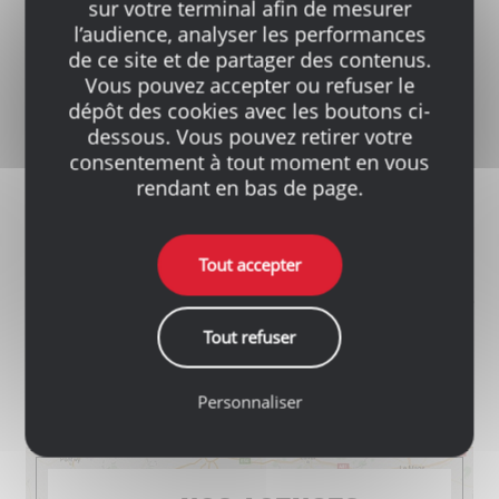
sur votre terminal afin de mesurer
l’audience, analyser les performances
de ce site et de partager des contenus.
Vous pouvez accepter ou refuser le
dépôt des cookies avec les boutons ci-
dessous. Vous pouvez retirer votre
consentement à tout moment en vous
rendant en bas de page.
Tout accepter
*Offre valables via réservation en ligne dans les
Chavigny Matériaux & Quincaillerie outillage, jusqu’au
4 février 2025. Non cumulable avec d’autres offres en
Tout refuser
cours. Sous réserve de disponibilité du stock.
***Lire la
Politique de Confidentialité
Personnaliser