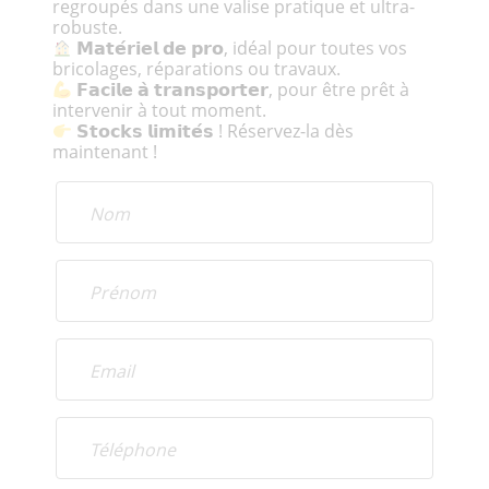
regroupés dans une valise pratique et ultra-
robuste.
𝗠𝗮𝘁𝗲́𝗿𝗶𝗲𝗹 𝗱𝗲 𝗽𝗿𝗼, idéal pour toutes vos
bricolages, réparations ou travaux.
𝗙𝗮𝗰𝗶𝗹𝗲 𝗮̀ 𝘁𝗿𝗮𝗻𝘀𝗽𝗼𝗿𝘁𝗲𝗿, pour être prêt à
intervenir à tout moment.
𝗦𝘁𝗼𝗰𝗸𝘀 𝗹𝗶𝗺𝗶𝘁𝗲́𝘀 ! Réservez-la dès
maintenant !