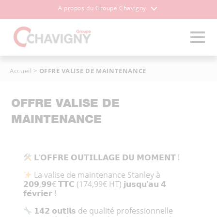
A propos du Groupe Chavigny
Accueil
>
OFFRE VALISE DE MAINTENANCE
OFFRE VALISE DE
MAINTENANCE
𝗟’𝗢𝗙𝗙𝗥𝗘 𝗢𝗨𝗧𝗜𝗟𝗟𝗔𝗚𝗘 𝗗𝗨 𝗠𝗢𝗠𝗘𝗡𝗧 !
La valise de maintenance Stanley à
𝟮𝟬𝟵,𝟵𝟵€ 𝗧𝗧𝗖 (174,99€ HT) 𝗷𝘂𝘀𝗾𝘂’𝗮𝘂 𝟰
𝗳𝗲́𝘃𝗿𝗶𝗲𝗿 !
𝟭𝟰𝟮 𝗼𝘂𝘁𝗶𝗹𝘀 de qualité professionnelle