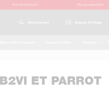
Nos fournisseurs
Nos groupements
Recrutement
Espace Privilège
Béton prêt à l’emploi
Travaux Publics
Carrières
B2VI ET PARROT