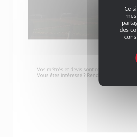
Ce s
mesu
parta
des co
cons
Vos métrés et devis sont réalisés avec une i
Vous êtes intéressé ? Rendez-vous dans vo