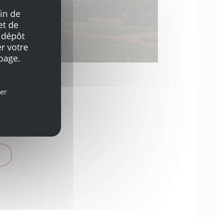
in de
et de
 dépôt
r votre
page.
er