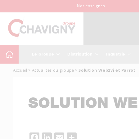
Nos enseignes
Le Groupe
Distribution
Industrie
Accueil
>
Actualités du groupe
>
Solution Web2vi et Parrot
SOLUTION WE
Facebook
LinkedIn
Email
Partager