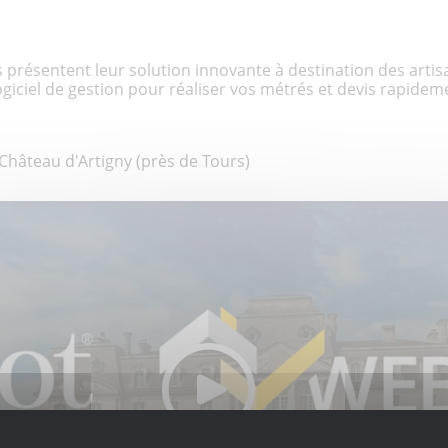
 présentent leur solution innovante à destination des artisa
giciel de gestion pour réaliser vos métrés et devis rapideme
 Château d'Artigny (près de Tours)