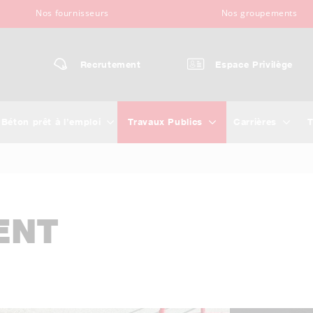
Nos fournisseurs
Nos groupements
Recrutement
Espace Privilège
Béton prêt à l’emploi
Travaux Publics
Carrières
T
ENT