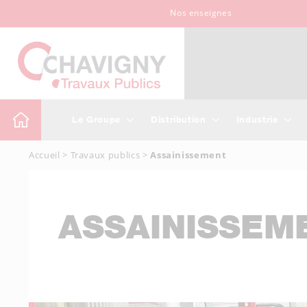
Nos enseignes
Le Groupe
Distribution
Industrie
Accueil
>
Travaux publics
>
Assainissement
ASSAINISSEM