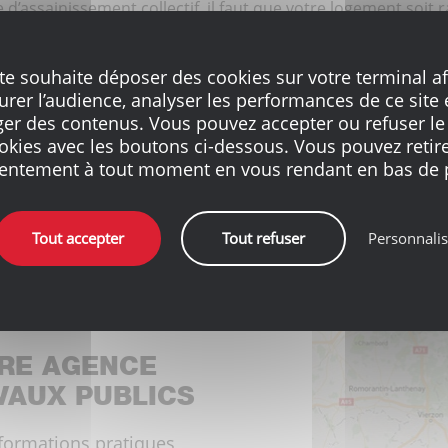
assainissement collectif, il faut que votre logement soit ra
vos eaux usées vers une station d’épuration pour être trai
ou de remplacement des canalisations
? N’hésitez pas à faire
ite souhaite déposer des cookies sur votre terminal af
us conseiller pour la réalisation de vos travaux. D’autant
rer l’audience, analyser les performances de ce site 
assement
qui peuvent en résulter.
ger des contenus. Vous pouvez accepter ou refuser le
ou collectif sont réalisés en majeure partie avec le systè
okies avec les boutons ci-dessous. Vous pouvez retire
t compact
.
entement à tout moment en vous rendant en bas de 
Tout accepter
Tout refuser
Personnalis
RE AGENCE
VAUX PUBLICS
nformations pratiques