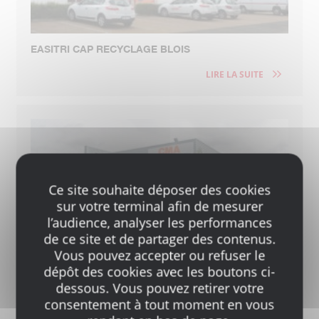
EASITRI CAP RECYCLAGE BLOIS
LIRE LA SUITE
Ce site souhaite déposer des cookies
sur votre terminal afin de mesurer
l’audience, analyser les performances
EASITRI CAP RECYCLAGE SAINT-PIERRE-DES-
de ce site et de partager des contenus.
CORPS
Vous pouvez accepter ou refuser le
dépôt des cookies avec les boutons ci-
LIRE LA SUITE
dessous. Vous pouvez retirer votre
consentement à tout moment en vous