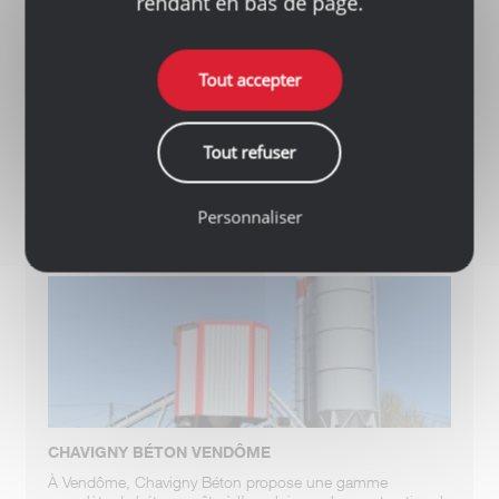
rendant en bas de page.
Tout accepter
Tout refuser
CAP RECYCLAGE
LIRE LA SUITE
Personnaliser
CHAVIGNY BÉTON VENDÔME
À Vendôme, Chavigny Béton propose une gamme