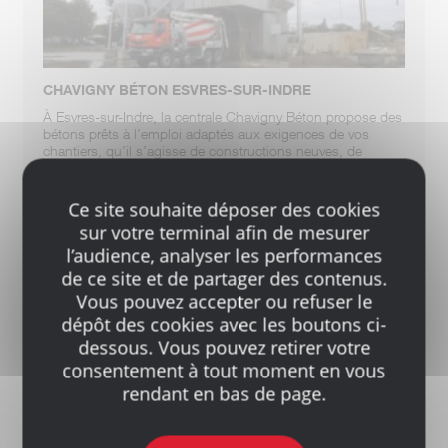
CHAVIGNY BÉTON ESVRES-SUR-INDRE
À Esvres-sur-Indre, la centrale Chavigny Béton propose des
bétons prêts à l’emploi adaptés aux exigences de vos
chantiers, qu’il s’agisse de constructions neuves, de
rénovations ou de chantiers spécifiques. Installée en Indre-
et-Loire, elle propose un service de livraison sur site, y
compris dans les zones difficiles d’accès.
Ce site souhaite déposer des cookies
LIRE LA SUITE
sur votre terminal afin de mesurer
l’audience, analyser les performances
de ce site et de partager des contenus.
Vous pouvez accepter ou refuser le
dépôt des cookies avec les boutons ci-
dessous. Vous pouvez retirer votre
consentement à tout moment en vous
rendant en bas de page.