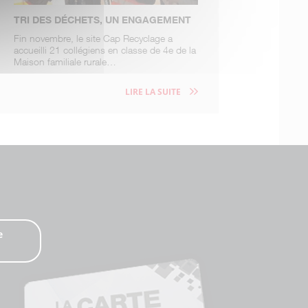
TRI DES DÉCHETS, UN ENGAGEMENT
Fin novembre, le site Cap Recyclage a
accueilli 21 collégiens en classe de 4e de la
Maison familiale rurale…
LIRE LA SUITE
e