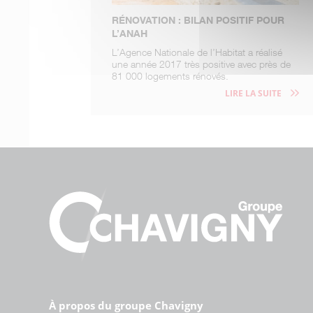
RÉNOVATION : BILAN POSITIF POUR
L’ANAH
L’Agence Nationale de l’Habitat a réalisé
une année 2017 très positive avec près de
81 000 logements rénovés.
LIRE LA SUITE
À propos du groupe Chavigny