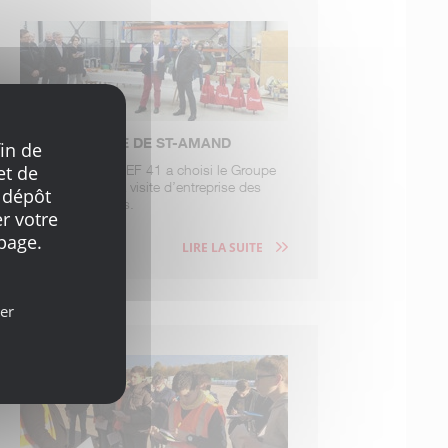
VISITE DU PÔLE DE ST-AMAND
in de
et de
Le 4 avril, le MEDEF 41 a choisi le Groupe
Chavigny pour sa visite d’entreprise des
 dépôt
« pépites » locales.
r votre
page.
LIRE LA SUITE
er