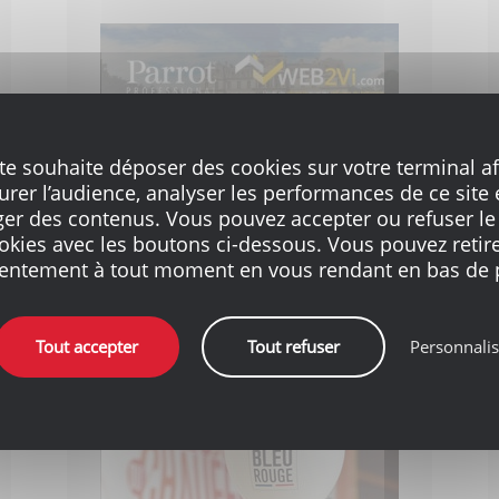
SOLUTION WEB2VI ET PARROT
ite souhaite déposer des cookies sur votre terminal af
rer l’audience, analyser les performances de ce site 
Maquette 3D par drone et logiciel de
gestion : la révolution pour les couvreurs !
ger des contenus. Vous pouvez accepter ou refuser le
okies avec les boutons ci-dessous. Vous pouvez retire
entement à tout moment en vous rendant en bas de 
LIRE LA SUITE
Tout accepter
Tout refuser
Personnalis