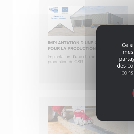
IMPLANTATION D’UNE CHAINE DE TRI
Ce s
POUR LA PRODUCTION DE CSR
mesu
Implantation d’une chaine de tri pour la
parta
production de CSR
des co
cons
LIRE LA SUITE