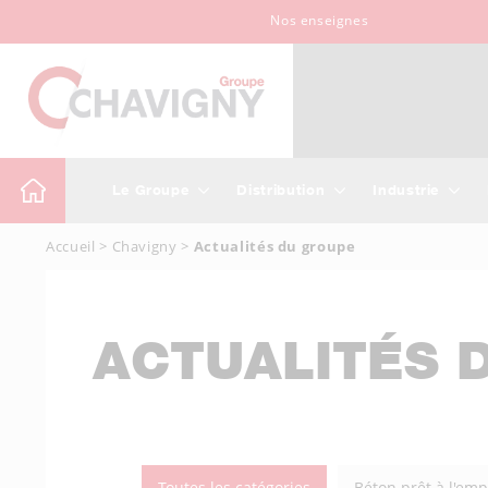
Nos enseignes
Le Groupe
Distribution
Industrie
Accueil
>
Chavigny
>
Actualités du groupe
ACTUALITÉS 
Toutes les catégories
Béton prêt à l'emp