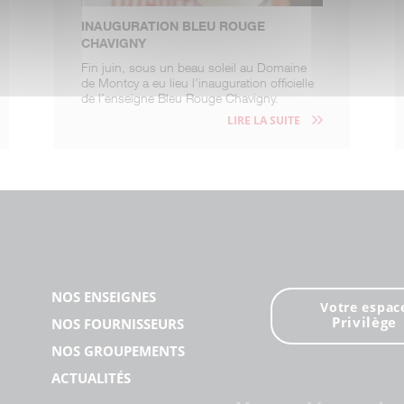
INAUGURATION BLEU ROUGE
CHAVIGNY
Fin juin, sous un beau soleil au Domaine
de Montcy a eu lieu l’inauguration officielle
de l’enseigne Bleu Rouge Chavigny.
LIRE LA SUITE
NOS ENSEIGNES
Votre espac
Privilège
NOS FOURNISSEURS
NOS GROUPEMENTS
ACTUALITÉS