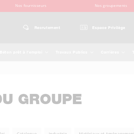
Nos fournisseurs
Nos groupements
Recrutement
Espace Privilège
Béton prêt à l’emploi
Travaux Publics
Carrières
DU GROUPE
loi
Catalogue
Industrie
Matériaux et Aménagemen