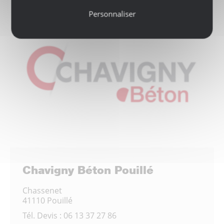
Personnaliser
Chavigny Béton Pouillé
Chassenet
41110 Pouillé
Tél.
Devis : 06 13 37 27 86