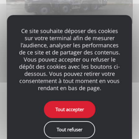
Ce site souhaite déposer des cookies
sur votre terminal afin de mesurer
Chavigny Béton Nazelles-
l’audience, analyser les performances
Négron
de ce site et de partager des contenus.
ZI Les Poujeaux
Vous pouvez accepter ou refuser le
Boulevard de l’industrie
dépôt des cookies avec les boutons ci-
37530 Nazelles Négron
dessous. Vous pouvez retirer votre
Tél.
Devis : 06 13 37 27 86
consentement à tout moment en vous
rendant en bas de page.
En savoir plus
Tout accepter
Contacter l'agence
Tout refuser