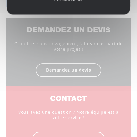
DEMANDEZ UN DEVIS
Gratuit et sans engagement, faites-nous part de
votre projet !
Demandez un devis
CONTACT
Vous avez une question ? Notre équipe est à
votre service !