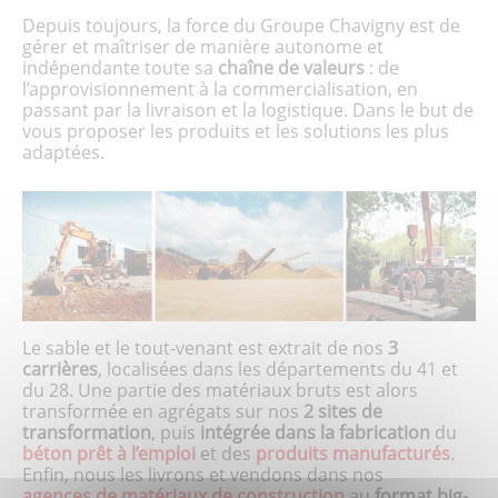
Depuis toujours, la force du Groupe Chavigny est de
gérer et maîtriser de manière autonome et
indépendante toute sa
chaîne de valeurs
: de
l’approvisionnement à la commercialisation, en
passant par la livraison et la logistique. Dans le but de
vous proposer les produits et les solutions les plus
adaptées.
Le sable et le tout-venant est extrait de nos
3
carrières
, localisées dans les départements du 41 et
du 28. Une partie des matériaux bruts est alors
transformée en agrégats sur nos
2 sites de
transformation
, puis
intégrée dans la fabrication
du
béton prêt à l’emploi
et des
produits manufacturés
.
Enfin, nous les livrons et vendons dans nos
agences de matériaux de construction
au
format big-